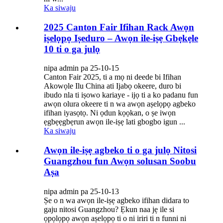
Ka siwaju
2025 Canton Fair Ifihan Rack Awọn
iṣelọpọ Iṣeduro – Awọn ile-iṣẹ Gbẹkẹle
10 ti o ga julọ
nipa admin pa 25-10-15
Canton Fair 2025, ti a mọ ni deede bi Ifihan
Akowọle Ilu China ati Ijabọ okeere, duro bi
ibudo nla ti iṣowo kariaye - ijọ ti a ko padanu fun
awọn olura okeere ti n wa awọn aṣelọpọ agbeko
ifihan iyasọtọ. Ni ọdun kọọkan, o ṣe iwọn
ẹgbẹẹgbẹrun awọn ile-iṣẹ lati gbogbo igun ...
Ka siwaju
Awọn ile-iṣẹ agbeko ti o ga julọ Nitosi
Guangzhou fun Awọn solusan Soobu
Aṣa
nipa admin pa 25-10-13
Ṣe o n wa awọn ile-iṣẹ agbeko ifihan didara to
gaju nitosi Guangzhou? Ẹkun naa jẹ ile si
ọpọlọpọ awọn aṣelọpọ ti o ni iriri ti n funni ni