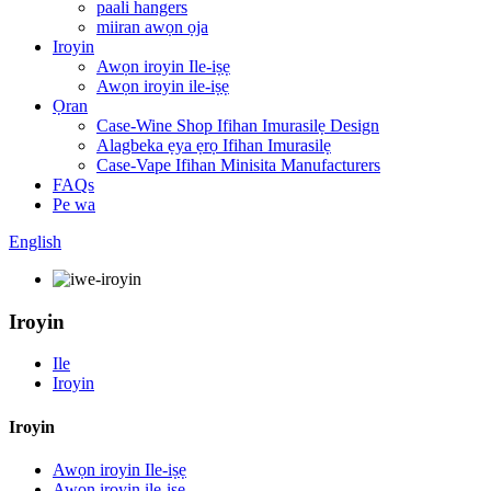
paali hangers
miiran awọn ọja
Iroyin
Awọn iroyin Ile-iṣẹ
Awọn iroyin ile-iṣẹ
Ọran
Case-Wine Shop Ifihan Imurasilẹ Design
Alagbeka ẹya ẹrọ Ifihan Imurasilẹ
Case-Vape Ifihan Minisita Manufacturers
FAQs
Pe wa
English
Iroyin
Ile
Iroyin
Iroyin
Awọn iroyin Ile-iṣẹ
Awọn iroyin ile-iṣẹ