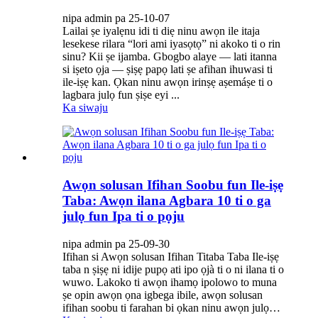
nipa admin pa 25-10-07
Lailai ṣe iyalẹnu idi ti diẹ ninu awọn ile itaja
lesekese rilara “lori ami iyasọtọ” ni akoko ti o rin
sinu? Kii ṣe ijamba. Gbogbo alaye — lati itanna
si iṣeto ọja — ṣiṣẹ papọ lati ṣe afihan ihuwasi ti
ile-iṣẹ kan. Ọkan ninu awọn irinṣẹ aṣemáṣe ti o
lagbara julọ fun ṣiṣe eyi ...
Ka siwaju
Awọn solusan Ifihan Soobu fun Ile-iṣẹ
Taba: Awọn ilana Agbara 10 ti o ga
julọ fun Ipa ti o pọju
nipa admin pa 25-09-30
Ifihan si Awọn solusan Ifihan Titaba Taba Ile-iṣẹ
taba n ṣiṣẹ ni idije pupọ ati ipo ọjà ti o ni ilana ti o
wuwo. Lakoko ti awọn ihamọ ipolowo to muna
ṣe opin awọn ọna igbega ibile, awọn solusan
ifihan soobu ti farahan bi ọkan ninu awọn julọ…