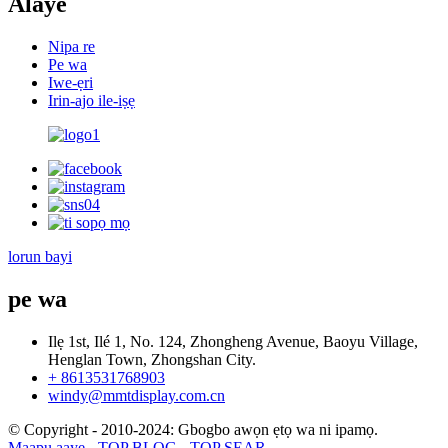
Alaye
Nipa re
Pe wa
Iwe-ẹri
Irin-ajo ile-iṣẹ
lorun bayi
pe wa
Ilẹ 1st, Ilé 1, No. 124, Zhongheng Avenue, Baoyu Village,
Henglan Town, Zhongshan City.
+ 8613531768903
windy@mmtdisplay.com.cn
© Copyright - 2010-2024: Gbogbo awọn ẹtọ wa ni ipamọ.
Maapu aaye
-
TOP BLOG
-
TOP SEAR