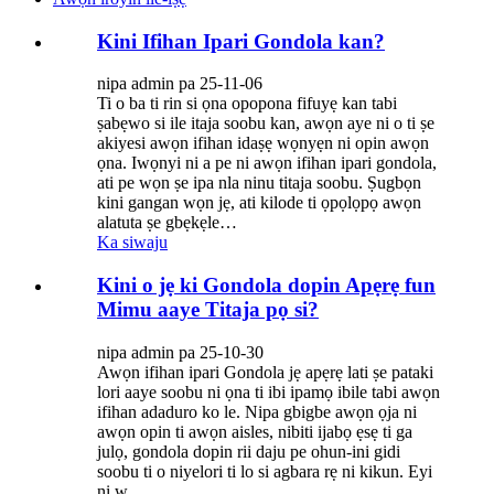
Kini Ifihan Ipari Gondola kan?
nipa admin pa 25-11-06
Ti o ba ti rin si ọna opopona fifuyẹ kan tabi
ṣabẹwo si ile itaja soobu kan, awọn aye ni o ti ṣe
akiyesi awọn ifihan idaṣẹ wọnyẹn ni opin awọn
ọna. Iwọnyi ni a pe ni awọn ifihan ipari gondola,
ati pe wọn ṣe ipa nla ninu titaja soobu. Ṣugbọn
kini gangan wọn jẹ, ati kilode ti ọpọlọpọ awọn
alatuta ṣe gbẹkẹle…
Ka siwaju
Kini o jẹ ki Gondola dopin Apẹrẹ fun
Mimu aaye Titaja pọ si?
nipa admin pa 25-10-30
Awọn ifihan ipari Gondola jẹ apẹrẹ lati ṣe pataki
lori aaye soobu ni ọna ti ibi ipamọ ibile tabi awọn
ifihan adaduro ko le. Nipa gbigbe awọn ọja ni
awọn opin ti awọn aisles, nibiti ijabọ ẹsẹ ti ga
julọ, gondola dopin rii daju pe ohun-ini gidi
soobu ti o niyelori ti lo si agbara rẹ ni kikun. Eyi
ni w...