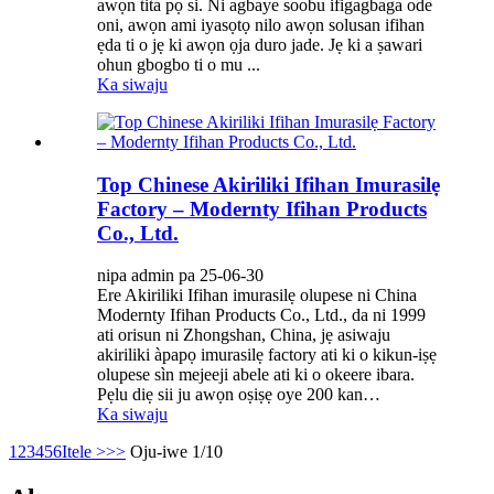
awọn tita pọ si. Ni agbaye soobu ifigagbaga ode
oni, awọn ami iyasọtọ nilo awọn solusan ifihan
ẹda ti o jẹ ki awọn ọja duro jade. Jẹ ki a ṣawari
ohun gbogbo ti o mu ...
Ka siwaju
Top Chinese Akiriliki Ifihan Imurasilẹ
Factory – Modernty Ifihan Products
Co., Ltd.
nipa admin pa 25-06-30
Ere Akiriliki Ifihan imurasilẹ olupese ni China
Modernty Ifihan Products Co., Ltd., da ni 1999
ati orisun ni Zhongshan, China, jẹ asiwaju
akiriliki àpapọ imurasilẹ factory ati ki o kikun-iṣẹ
olupese sìn mejeeji abele ati ki o okeere ibara.
Pẹlu diẹ sii ju awọn oṣiṣẹ oye 200 kan…
Ka siwaju
1
2
3
4
5
6
Itele >
>>
Oju-iwe 1/10