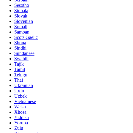
Sesotho
Sinhala
Slovak
Slovenian
Somali
Samoan
Scots Gaelic
Shona
Sindhi
Sundanese
Swahili
Tajik
Tamil
Telugu
Thai
Ukrainian
Urdu
Uzbek
Vietnamese
Welsh
Xhosa
Yiddish
Yoruba
Zulu