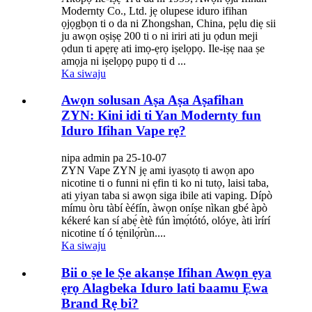
Modernty Co., Ltd. jẹ olupese iduro ifihan
ọjọgbọn ti o da ni Zhongshan, China, pẹlu diẹ sii
ju awọn oṣiṣẹ 200 ti o ni iriri ati ju ọdun meji
ọdun ti apẹrẹ ati imọ-ẹrọ iṣelọpọ. Ile-iṣẹ naa ṣe
amọja ni iṣelọpọ pupọ ti d ...
Ka siwaju
Awọn solusan Aṣa Aṣa Aṣafihan
ZYN: Kini idi ti Yan Modernty fun
Iduro Ifihan Vape rẹ?
nipa admin pa 25-10-07
ZYN Vape ZYN jẹ ami iyasọtọ ti awọn apo
nicotine ti o funni ni ẹfin ti ko ni tutọ, laisi taba,
ati yiyan taba si awọn siga ibile ati vaping. Dípò
mímu òru tàbí èéfín, àwọn oníṣe nìkan gbé àpò
kékeré kan sí abẹ́ ètè fún ìmọ́tótó, olóye, àti ìrírí
nicotine tí ó tẹ́nilọ́rùn....
Ka siwaju
Bii o ṣe le Ṣe akanṣe Ifihan Awọn ẹya
ẹrọ Alagbeka Iduro lati baamu Ẹwa
Brand Rẹ bi?