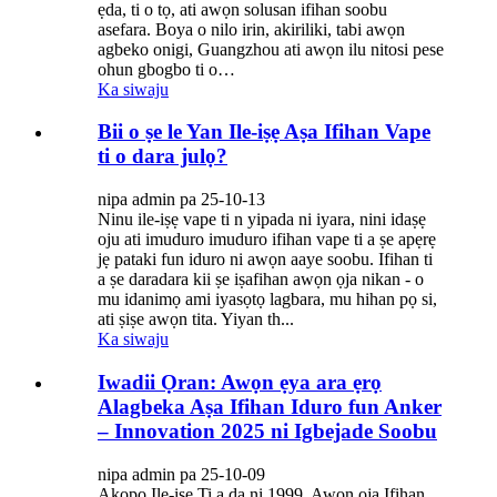
ẹda, ti o tọ, ati awọn solusan ifihan soobu
asefara. Boya o nilo irin, akiriliki, tabi awọn
agbeko onigi, Guangzhou ati awọn ilu nitosi pese
ohun gbogbo ti o…
Ka siwaju
Bii o ṣe le Yan Ile-iṣẹ Aṣa Ifihan Vape
ti o dara julọ?
nipa admin pa 25-10-13
Ninu ile-iṣẹ vape ti n yipada ni iyara, nini idaṣẹ
oju ati imuduro imuduro ifihan vape ti a ṣe apẹrẹ
jẹ pataki fun iduro ni awọn aaye soobu. Ifihan ti
a ṣe daradara kii ṣe iṣafihan awọn ọja nikan - o
mu idanimọ ami iyasọtọ lagbara, mu hihan pọ si,
ati ṣiṣe awọn tita. Yiyan th...
Ka siwaju
Iwadii Ọran: Awọn ẹya ara ẹrọ
Alagbeka Aṣa Ifihan Iduro fun Anker
– Innovation 2025 ni Igbejade Soobu
nipa admin pa 25-10-09
Akopọ Ile-iṣẹ Ti a da ni 1999, Awọn ọja Ifihan