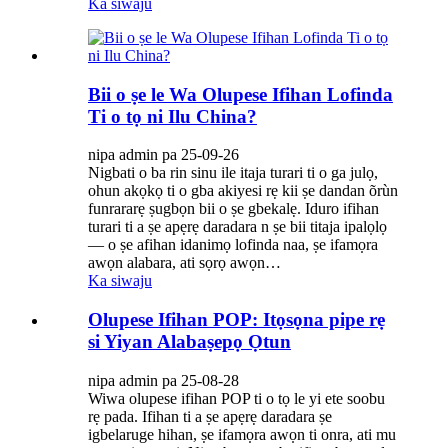
Ka siwaju
Bii o ṣe le Wa Olupese Ifihan Lofinda
Ti o tọ ni Ilu China?
nipa admin pa 25-09-26
Nigbati o ba rin sinu ile itaja turari ti o ga julọ,
ohun akọkọ ti o gba akiyesi rẹ kii ṣe dandan õrùn
funrararẹ ṣugbọn bii o ṣe gbekalẹ. Iduro ifihan
turari ti a ṣe apẹrẹ daradara n ṣe bii titaja ipalọlọ
— o ṣe afihan idanimọ lofinda naa, ṣe ifamọra
awọn alabara, ati sọrọ awọn…
Ka siwaju
Olupese Ifihan POP: Itọsọna pipe rẹ
si Yiyan Alabaṣepọ Ọtun
nipa admin pa 25-08-28
Wiwa olupese ifihan POP ti o tọ le yi ete soobu
rẹ pada. Ifihan ti a ṣe apẹrẹ daradara ṣe
igbelaruge hihan, ṣe ifamọra awọn ti onra, ati mu