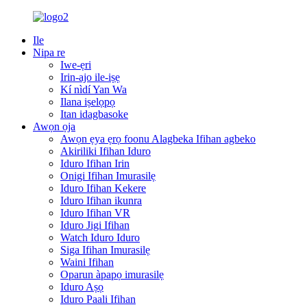
Ile
Nipa re
Iwe-ẹri
Irin-ajo ile-iṣẹ
Kí nìdí Yan Wa
Ilana iṣelọpọ
Itan idagbasoke
Awọn ọja
Awọn ẹya ẹrọ foonu Alagbeka Ifihan agbeko
Akiriliki Ifihan Iduro
Iduro Ifihan Irin
Onigi Ifihan Imurasilẹ
Iduro Ifihan Kekere
Iduro Ifihan ikunra
Iduro Ifihan VR
Iduro Jigi Ifihan
Watch Iduro Iduro
Siga Ifihan Imurasilẹ
Waini Ifihan
Oparun àpapọ imurasilẹ
Iduro Aṣọ
Iduro Paali Ifihan